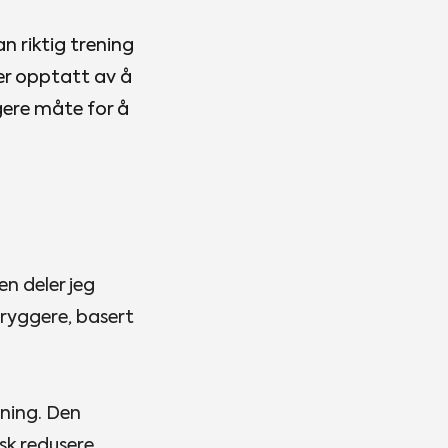
n riktig trening
er opptatt av å
ere måte for å
en deler jeg
 tryggere, basert
ening. Den
sk redusere