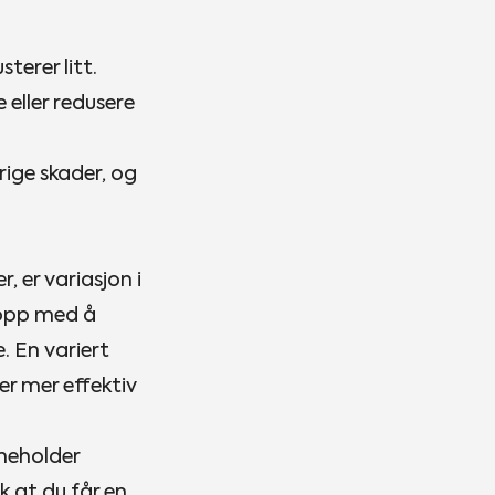
erer litt.
 eller redusere
rige skader, og
, er variasjon i
opp med å
 En variert
er mer effektiv
nneholder
 at du får en