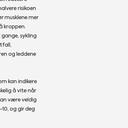
alvere risikoen
jør musklene mer
å kroppen.
 gange, sykling
fall,
uren og leddene
som kan indikere
lig å vite når
kan være veldig
–10, og gir deg