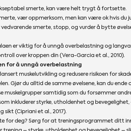
akseptabel smerte, kan være helt trygt å fortsette.
erte, vær oppmerksom, men kan være ok hvis du just
r vedvarende smerte, stopp, og vurder å bytte øvelse
laen er viktig for å unngå overbelastning og langva
ntroll over kroppen din (Vera-Garcia et al., 2010).
en for å unngå overbelastning
lansert muskelutvikling og redusere risikoen for skader
len. Gjør du alltid de samme øvelsene, kan du ende 
sse muskelgrupper samtidig som du forsømmer andre.
 som inkluderer styrke, utholdenhet og bevegelighet, 
 sikt (Cipriani et al., 2017).
te for deg? Sørg for at treningsprogrammet ditt i
er trening – styrke, utholdenhet og bevegelighet – slik