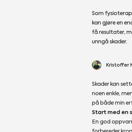
Som fysioterape
kan gjøre en en
få resultater, 
unngå skader.
Kristoffer 
Skader kan sette
noen enkle, men 
på både min er
Start med en 
En god oppvarmi
forbereder krop