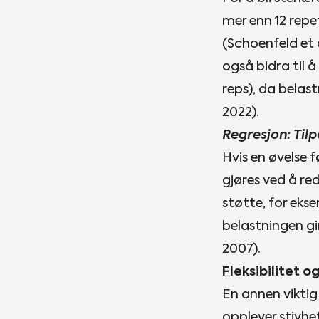
mer enn 12 repe
(Schoenfeld et 
også bidra til
reps), da belast
2022).
Regresjon: Tilp
Hvis en øvelse f
gjøres ved å r
støtte, for ekse
belastningen gi
2007).
Fleksibilitet o
En annen viktig 
opplever stivhet