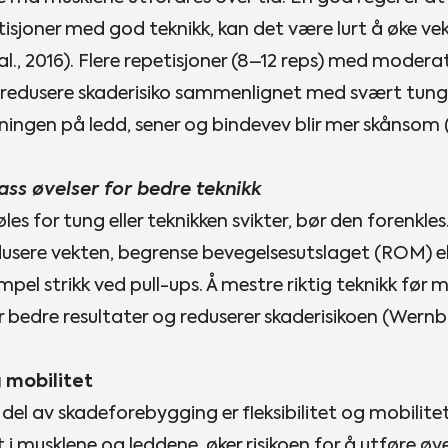
tisjoner med god teknikk, kan det være lurt å øke v
al., 2016). Flere repetisjoner (8–12 reps) med modera
 å redusere skaderisiko sammenlignet med svært tung
ningen på ledd, sener og bindevev blir mer skånsom (R
ass øvelser for bedre teknikk
øles for tung eller teknikken svikter, bør den forenkle
edusere vekten, begrense bevegelsesutslaget (ROM) el
mpel strikk ved pull-ups. Å mestre riktig teknikk før 
r bedre resultater og reduserer skaderisikoen (Wernb
g mobilitet
del av skadeforebygging er fleksibilitet og mobilitet
 i musklene og leddene, øker risikoen for å utføre øve