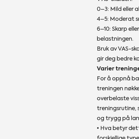
0–3: Mild eller 
4–5: Moderat sm
6–10: Skarp elle
belastningen.
Bruk av VAS-ska
gir deg bedre ko
Varier trening
For å oppnå ba
treningen nøkke
overbelaste vi
treningsrutine,
og trygg på lang
• Hva betyr det
forskjellige typ