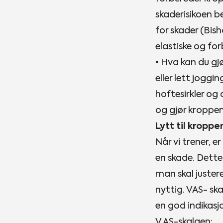
skaderisikoen be
for skader (Bis
elastiske og fo
• Hva kan du gj
eller lett joggi
hoftesirkler og
og gjør kroppen 
Lytt til kropp
Når vi trener, 
en skade. Dette 
man skal juster
nyttig. VAS- ska
en god indikasjo
V AS-skalaen: