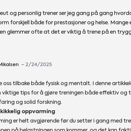
ut og personlig trener ser jeg gang på gang hvorda
orm forskjell både for prestasjoner og helse. Mange 
men glemmer ofte at det er viktig å trene på en trygg
Mikalsen
–
2/24/2025
 oss tilbake både fysisk og mentalt. I denne artikkel
viktige tips for å gjøre treningen både effektiv og
faring og solid forskning.
skikkelig oppvarming
ng er helt avgjørende før du setter i gang med tr
pen på belastningen som kommer, og det kan fakti