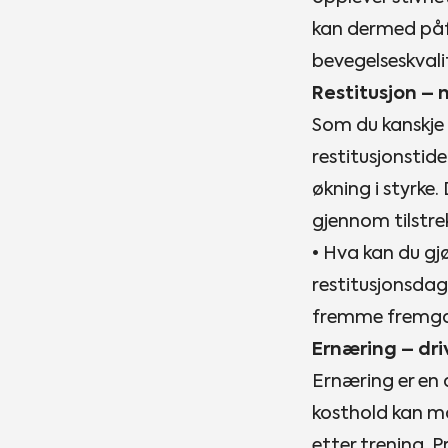
kan dermed påf
bevegelseskvali
Restitusjon – 
Som du kanskje h
restitusjonstid
økning i styrke.
gjennom tilstrek
• Hva kan du gjø
restitusjonsdag
fremme fremg
Ernæring – dri
Ernæring er en a
kosthold kan m
etter trening. Pr