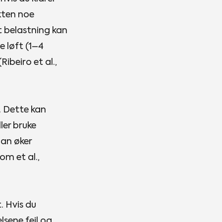
ekten noe
t belastning kan
e løft (1–4
ibeiro et al.,
s. Dette kan
ler bruke
man øker
om et al.,
. Hvis du
lsene feil og