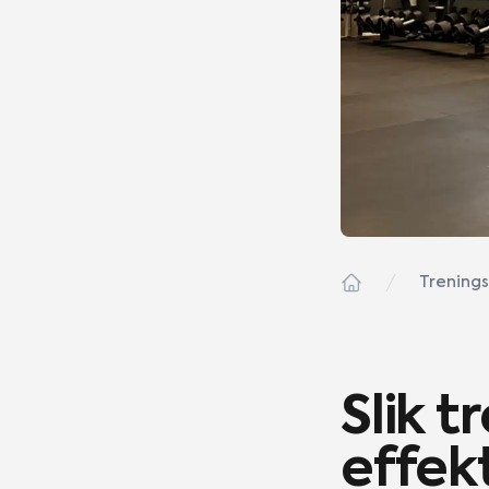
Trening
Home
Slik t
effek