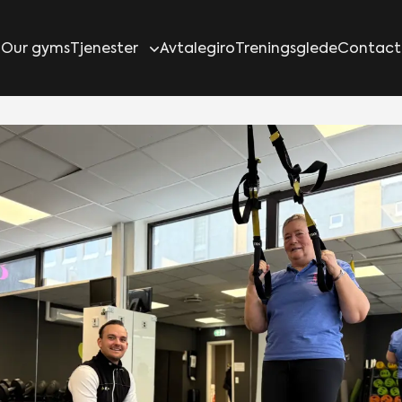
Our gyms
Tjenester
Avtalegiro
Treningsglede
Contact