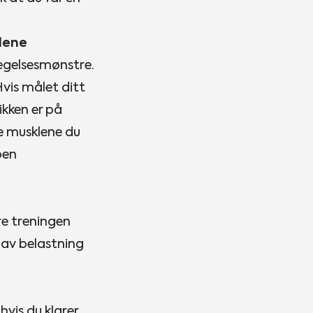
klene
evegelsesmønstre.
vis målet ditt
ikken er på
 de musklene du
pen
ere treningen
 av belastning
hvis du klarer