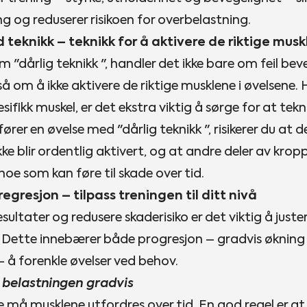
ing og reduserer risikoen for overbelastning.
 teknikk – teknikk for å aktivere de riktige mus
om "dårlig teknikk ", handler det ikke bare om feil b
̊ om å ikke aktivere de riktige musklene i øvelsene. H
esifikk muskel, er det ekstra viktig å sørge for at tekn
tfører en øvelse med "dårlig teknikk ", risikerer du at
ikke blir ordentlig aktivert, og at andre deler av krop
oe som kan føre til skade over tid.
egresjon – tilpass treningen til ditt nivå
resultater og redusere skaderisiko er det viktig å just
̊. Dette innebærer både progresjon – gradvis økning
 å forenkle øvelser ved behov.
 belastningen gradvis
ere må musklene utfordres over tid. En god regel er at 