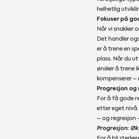
helhetlig utvikl
Fokuser på god
Når vi snakker 
Det handler ogsa
er å trene en sp
plass. Når du u
ønsker å trene 
kompenserer – n
Progresjon og r
For å få gode 
etter eget niva
– og regresjon –
Progresjon: Øk
For å bli sterk