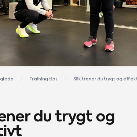
sglede
Training tips
Slik trener du trygt og effek
rener du trygt og
tivt