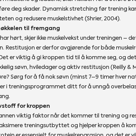
øre deg skader. Dynamisk stretching før trening ka
teten og redusere muskelstivhet (Shrier, 2004).
nøkkelen til fremgang
ar hørt, skjer ikke muskelvekst under treningen – det
en. Restitusjon er derfor avgjørende for både muske
 Det er viktig å gi kroppen tid til å komme seg, og de
kelig søvn, hviledager og aktiv restitusjon (Reilly & 
re? Sørg for å få nok søvn (minst 7–9 timer hver na
er i treningsprogrammet ditt for å unngå overbela
ang.
vstoff for kroppen
nnen viktig faktor når det kommer til trening og res
aksimere treningsutbyttet og hjelper kroppen å ko
otein er essensielt for muskelreparasjon, og det er vikt