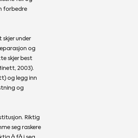
n forbedre
 skjer under
lreparasjon og
tte skjer best
Minett, 2003).
tt) og legg inn
stning og
titusjon. Riktig
mme seg raskere
ig å få i seg