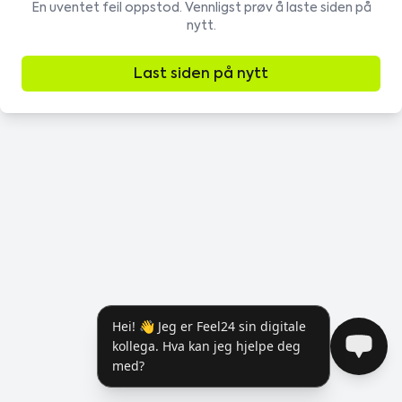
En uventet feil oppstod. Vennligst prøv å laste siden på
nytt.
Last siden på nytt