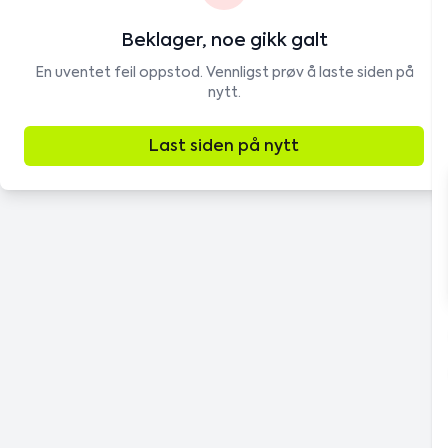
Beklager, noe gikk galt
En uventet feil oppstod. Vennligst prøv å laste siden på
nytt.
Last siden på nytt