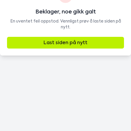
Beklager, noe gikk galt
En uventet feil oppstod. Vennligst prøv å laste siden på
nytt.
Last siden på nytt